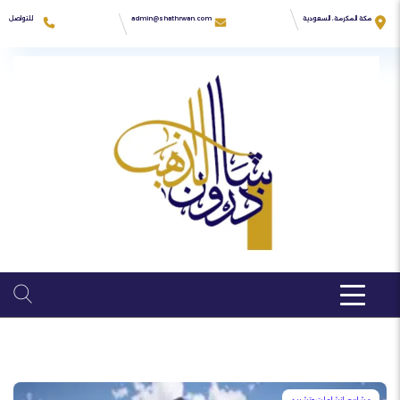
Ski
t
للتواصل
مكة المكرمة، السعودية
admin@shathrwan.com
conten
966555550692
زهرة كدي
04:00PM - 9:00AM
مشاريع إنشاءات وتشييد