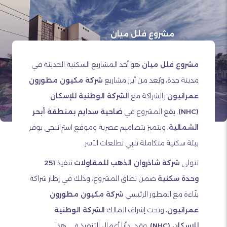
مشروع فلل ميان
مشروع فلل ميان
هو أحد المشاريع السكنية الحديثة في
مدينة جدة، ويُعد من أبرز مشاريع
شركة مكيون مطورون
عمرانيون
بالشراكة مع
الشركة الوطنية للإسكان
(NHC)
. يقع المشروع في
ضاحية سدايم بمنطقة أبحر
الشمالية
، ويتميز بتصاميم عصرية وموقع استراتيجي يوفر
بيئة سكنية متكاملة تلبي تطلعات الأسر.
تتولى
شركة شاذروان الذهب للمقاولات
تنفيذ
251
وحدة سكنية
ضمن نطاق المشروع، وذلك في إطار شراكة
بنّاءة مع المطور الرئيسي
شركة مكيون مطورون
عمرانيون
، وتحت إشراف المالك
الشركة الوطنية
للإسكان (NHC)
. وقد بدأنا أعمال التنفيذ في هذا