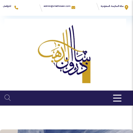
Ski
t
للتواصل
مكة المكرمة، السعودية
admin@shathrwan.com
conten
966555550692
زهرة كدي
04:00PM - 9:00AM