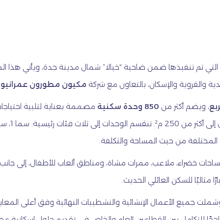
ة التي تم تنفيذها ضمن ضاحية “خيالا” شمال مدينة جدة، ويأتي هذا ال
دية والقروية والإسكان، بالتعاون مع شركة
مكيون مطورون عمرانيو
، ويضم أكثر من
850 وحدة سكنية
مصممة بعناية لتلبية احتياجات
مساحات خضراء، ملاعب، ممرات مشاة، ومناطق ألعاب للأطفال، إلى جانب 
ا مثاليًا للسكن العائلي الحديث.
وشملت جميع الأعمال الإنشائية والتشطيبات النهائية وفق أعلى المعايي
اجحًا للتكامل بين القطاعين العام والخاص في تقديم حلول إسكانية عص