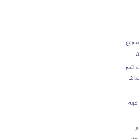
مشروع
ن
.
 الأسر
السعودية، بمساحات متنوعة تبدأ من 149 م² وتصل إلى أكثر من 250 م². تنقسم الوحدات إلى ثلاث فئات رئيسية: سما 1، سما 2،
قربه
ر
رية