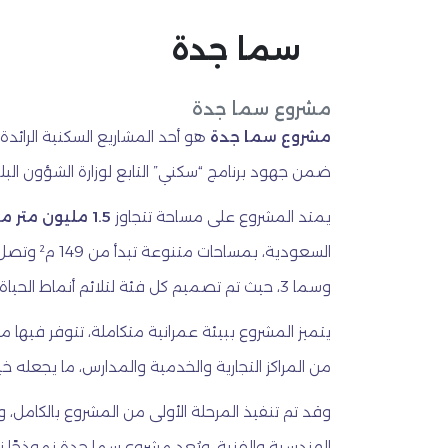
سما جدة
مشروع سما جدة
مشروع سما جدة
هو أحد المشاريع السكنية الرائد
ضمن جهود برنامج “سكني” التابع لوزارة الشؤون البل
يمتد المشروع على مساحة تتجاوز
1.5 مليون متر مربع
وسما 3، حيث تم تصميم كل فئة لتلائم أنماط الحياة المختلفة من حيث المساحة والتكلفة.
يتميز المشروع ببيئة عمرانية متكاملة، تتوفر فيها 
من المراكز التجارية والخدمية والمدارس، ما يجعله خيارً
وقد تم تنفيذ المرحلة الأولى من المشروع بالكامل، 
الهندسية والفنية. ويُعد مشروع سما جدة نموذجًا ن