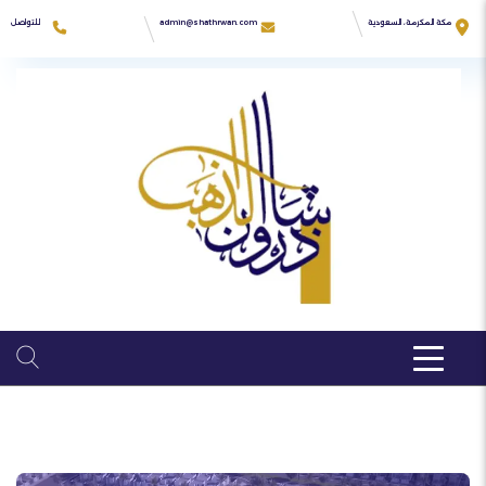
Ski
t
للتواصل
مكة المكرمة، السعودية
admin@shathrwan.com
conten
966555550692
زهرة كدي
04:00PM - 9:00AM