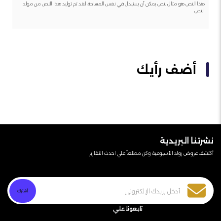
هذا النص هو مثال لنص يمكن أن يستبدل في نفس المساحة، لقد تم توليد هذا النص من مولد
النص
أضف رأيك
نشرتنا البريدية
أكتشف عروض رواد الأسبوعية وكن مطلعآ علي احدث التقارير
تابعونا علي