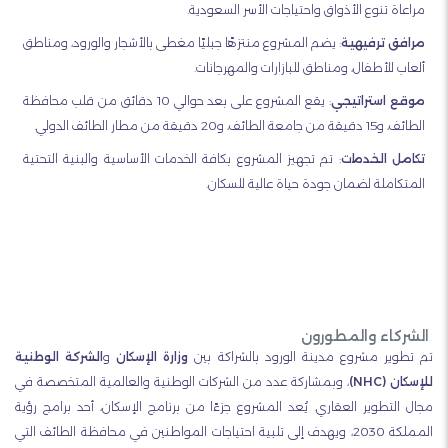
مراعاة تنوع الأذواق واحتياجات الأسر السعودية.
مرافق ترفيهية
:
يضم المشروع منتزهًا جبليًا مغطى بالأشجار والورود، ومناطق
ألعاب للأطفال، ومناطق للبازارات والمهرجانات.
موقع استراتيجي
:
يقع المشروع على بعد حوالي 10 دقائق من قلب محافظة
الطائف، و15 دقيقة من جامعة الطائف، و20 دقيقة من مطار الطائف الدولي.
تكامل الخدمات
:
تم تجهيز المشروع بكافة الخدمات الأساسية والبنية التحتية
المتكاملة لضمان جودة حياة عالية للسكان.
الشركاء والمطورون
تم تطوير مشروع مدينة الورود بالشراكة بين
وزارة الإسكان
و
الشركة الوطنية
للإسكان (NHC)
، وبمشاركة عدد من الشركات الوطنية والعالمية المتخصصة في
مجال التطوير العقاري.
يُعد المشروع جزءًا من برنامج الإسكان، أحد برامج رؤية
المملكة 2030، ويهدف إلى تلبية احتياجات المواطنين في محافظة الطائف التي