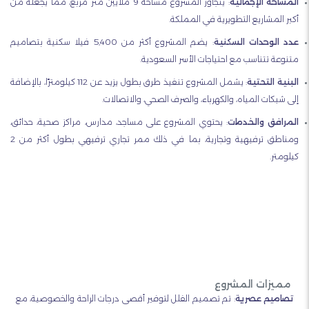
المساحة الإجمالية
:
يتجاوز المشروع مساحة 9 ملايين متر مربع، مما يجعله من
أكبر المشاريع التطويرية في المملكة.
عدد الوحدات السكنية
:
يضم المشروع أكثر من 5,400 فيلا سكنية بتصاميم
متنوعة تتناسب مع احتياجات الأسر السعودية.
البنية التحتية
:
يشمل المشروع تنفيذ طرق بطول يزيد عن 112 كيلومترًا، بالإضافة
إلى شبكات المياه، والكهرباء، والصرف الصحي، والاتصالات.
المرافق والخدمات
:
يحتوي المشروع على مساجد، مدارس، مراكز صحية، حدائق،
ومناطق ترفيهية وتجارية، بما في ذلك ممر تجاري ترفيهي بطول أكثر من 2
كيلومتر.
مميزات المشروع
تصاميم عصرية
:
تم تصميم الفلل لتوفير أقصى درجات الراحة والخصوصية، مع