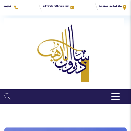
Ski
t
للتواصل
مكة المكرمة، السعودية
admin@shathrwan.com
conten
966555550692
زهرة كدي
04:00PM - 9:00AM