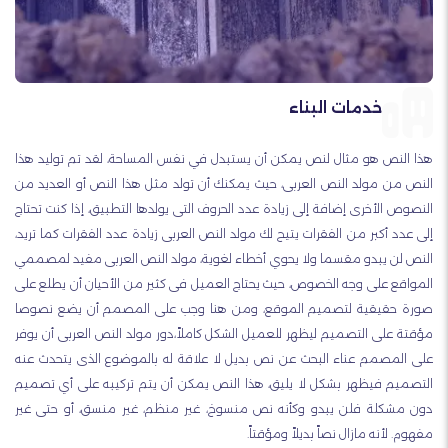
خدمات البناء
هذا النص هو مثال لنص يمكن أن يستبدل في نفس المساحة، لقد تم توليد هذا
النص من مولد النص العربى، حيث يمكنك أن تولد مثل هذا النص أو العديد من
النصوص الأخرى إضافة إلى زيادة عدد الحروف التى يولدها التطبيق، إذا كنت تحتاج
إلى عدد أكبر من الفقرات يتيح لك مولد النص العربى زيادة عدد الفقرات كما تريد،
النص لن يبدو مقسما ولا يحوي أخطاء لغوية، مولد النص العربى مفيد لمصممي
المواقع على وجه الخصوص، حيث يحتاج العميل فى كثير من الأحيان أن يطلع على
صورة حقيقية لتصميم الموقع، ومن هنا وجب على المصمم أن يضع نصوصا
مؤقتة على التصميم ليظهر للعميل الشكل كاملاً،دور مولد النص العربى أن يوفر
على المصمم عناء البحث عن نص بديل لا علاقة له بالموضوع الذى يتحدث عنه
التصميم فيظهر بشكل لا يليق، هذا النص يمكن أن يتم تركيبه على أي تصميم
دون مشكلة فلن يبدو وكأنه نص منسوخ، غير منظم، غير منسق، أو حتى غير
مفهوم. لأنه مازال نصاً بديلاً ومؤقتاً.