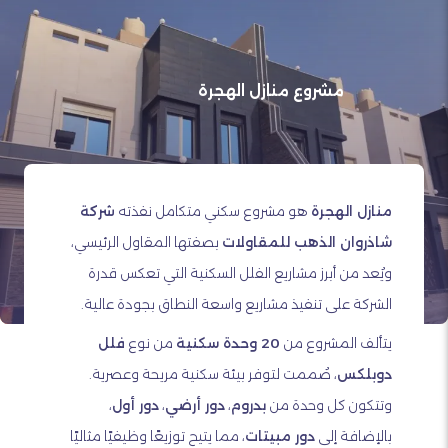
مشروع منازل الهجرة
منازل الهجرة
هو مشروع سكني متكامل نفذته
شركة
شاذروان الذهب للمقاولات
بصفتها المقاول الرئيسي،
ويُعد من أبرز مشاريع الفلل السكنية التي تعكس قدرة
الشركة على تنفيذ مشاريع واسعة النطاق بجودة عالية.
يتألف المشروع من
20 وحدة سكنية
من نوع
فلل
دوبلكس
، صُممت لتوفر بيئة سكنية مريحة وعصرية.
وتتكون كل وحدة من
بدروم
،
دور أرضي
،
دور أول
،
بالإضافة إلى
دور مبيتات
، مما يتيح توزيعًا وظيفيًا مثاليًا