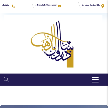
Ski
t
للتواصل
مكة المكرمة، السعودية
admin@shathrwan.com
conten
966555550692
زهرة كدي
04:00PM - 9:00AM